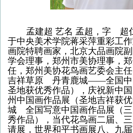
孟建超 艺名 孟超，字
超
于中央美术学院蒋采萍重彩工作
画院特聘画家，北京大品画院副
学会理事，郑州市美协理事，郑
任，郑州美协花鸟画艺委会主任
吉祥草原
丹青鹿城
——
全国中
圣地获优秀作品），庆祝新中国
州中国画作品展（圣地吉祥获优
城
全国写意中国画作品展（三
秀作品），当代花鸟画二届、三
请展，世界和平书画展八、九届