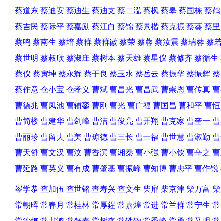
蔡道东 蔡迪安 蔡迪生 蔡迪支 蔡二泓 蔡枫 蔡皋 蔡国栋 
蔡吉民 蔡际平 蔡嘉励 蔡江白 蔡锦 蔡景楷 蔡克振 蔡葵 蔡
蔡鸣 蔡南生 蔡培 蔡群 蔡群徽 蔡荣 蔡蓉 蔡汝震 蔡瑞蓉 
蔡世明 蔡叔欣 蔡淑庄 蔡树本 蔡天雄 蔡星仪 蔡修齐 蔡循
蔡仪 蔡寅坤 蔡永辉 蔡于良 蔡玉水 蔡岳云 蔡振华 蔡振辉
蔡作意 仓小宝 仓孝义 曹斌 曹昌光 曹昌武 曹崇恩 曹传真
曹德兆 曹凤池 曹辅銮 曹刚 曹光 曹广福 曹国昌 曹和平 曹
曹简楼 曹建华 曹剑峰 曹洁 曹俊亮 曹开翔 曹克家 曹奎一
曹丽珍 曹留夫 曹美 曹琼德 曹三长 曹士福 曹世慧 曹淑勤
曹天舒 曹文汉 曹汶 曹香滨 曹湘秦 曹小强 曹小钦 曹辛之
曹延路 曹英义 曹有成 曹肇基 曹振峰 曹知博 曹忠平 曹作
岑学恭 查加伍 查世铭 查寿兴 查文生 柴扉 柴京津 柴万富
常朝晖 常春月 常桂林 常厚鍟 常嘉煌 常进 常兰群 常宁生
常沙娜 常书鸿 常舒泰 常树森 常铁钧 常秀峰 常勇 常又明