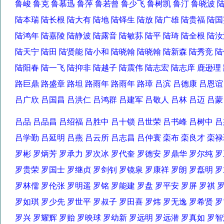
鲁峻 鲁克 鲁慕迅 鲁萍 鲁若曾 鲁少飞 鲁树凯 鲁汀 鲁晓波
陆本瑞 陆长根 陆大有 陆地 陆铎生 陆放 陆广雄 陆贵福 
陆鸿年 陆嘉陵 陆静波 陆露音 陆敏荪 陆平 陆琦 陆全根 
陆天宁 陆田 陆贤能 陆小和 陆晓翰 陆晓翰 陆新森 陆秀竞
陆阳春 陆一飞 陆抑非 陆越子 陆震伟 陆志宏 陆志庠 鹿逊
路巨鼎 路盛章 路坦 路雨年 路雨年 路璋 吕滨 吕德康 吕恩
吕广欣 吕国昌 吕洪仁 吕鸿群 吕建军 吕敬人 吕林 吕迈 吕
吕品 吕品昌 吕绍福 吕胜中 吕十锁 吕世荣 吕书峰 吕树中
吕学勤 吕延明 吕燕 吕云所 吕志昌 吕仲寰 栾布 栾良才 
罗彬 罗炳芳 罗承力 罗次冰 罗代奎 罗德安 罗鼎华 罗尔纯
罗贵荣 罗国士 罗继贞 罗剑钊 罗镜泉 罗康祥 罗朗 罗磊明
罗林儒 罗伦张 罗明遥 罗铭 罗能建 罗盘 罗平安 罗屏 罗祺
罗如琪 罗少先 罗世平 罗叔子 罗田喜 罗炜 罗无逸 罗希贤
罗兴 罗耀辉 罗贻 罗映球 罗幼新 罗远明 罗远潜 罗真如 