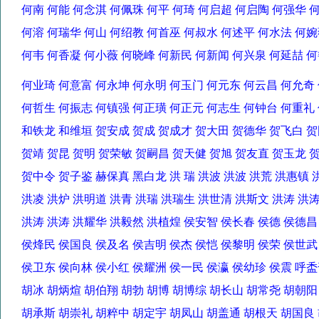
何南 何能 何念淇 何佩珠 何平 何琦 何启超 何启陶 何强华
何溶 何瑞华 何山 何绍教 何首巫 何叔水 何述平 何水法 
何韦 何香凝 何小薇 何晓峰 何新民 何新闻 何兴泉 何延喆
何业琦 何意富 何永坤 何永明 何玉门 何元东 何云昌 何允
何哲生 何振志 何镇强 何正璜 何正元 何志生 何钟台 何重
和铁龙 和维垣 贺安成 贺成 贺成才 贺大田 贺德华 贺飞白
贺靖 贺昆 贺明 贺荣敏 贺嗣昌 贺天健 贺旭 贺友直 贺玉龙
贺中令 贺子鉴 赫保真 黑白龙 洪 瑞 洪波 洪波 洪荒 洪惠
洪凌 洪炉 洪明道 洪青 洪瑞 洪瑞生 洪世清 洪斯文 洪涛 
洪涛 洪涛 洪耀华 洪毅然 洪植煌 侯安智 侯长春 侯德 侯德
侯烽民 侯国良 侯及名 侯吉明 侯杰 侯恺 侯黎明 侯荣 侯世
侯卫东 侯向林 侯小红 侯耀洲 侯一民 侯瀛 侯幼珍 侯震 
胡冰 胡炳煊 胡伯翔 胡勃 胡博 胡博综 胡长山 胡常尧 胡朝
胡承斯 胡崇礼 胡粹中 胡定宇 胡凤山 胡盖通 胡根天 胡国