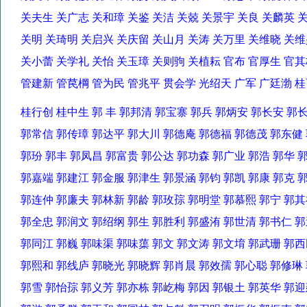
关夫生 关广志 关和璋 关鉴 关洁 关兢 关景宇 关良 关麟英
关明 关琦明 关启兴 关庆留 关山月 关涛 关万里 关维晓 
关小蕾 关学礼 关怡 关玉璋 关则驹 关植耘 官布 官厚生 官
管建新 管苠棡 管为民 管兆平 贯会学 光绍天 广军 广廷渤
桂行创 桂中生 郭 丰 郭邦清 郭宝寨 郭兵 郭炳安 郭长安 
郭常信 郭传璋 郭达平 郭大川 郭德庵 郭德福 郭德茂 郭东
郭玢 郭丰 郭凤昌 郭富贵 郭公达 郭功森 郭广业 郭浩 郭华
郭嘉端 郭建江 郭金服 郭津生 郭景涵 郭钧 郭凯 郭康 郭克
郭连仲 郭廉夫 郭林新 郭龄 郭玫孮 郭明堂 郭慕熙 郭宁 
郭全忠 郭润文 郭绍纲 郭生 郭胜利 郭盛洧 郭世清 郭书仁
郭同江 郭巍 郭味渠 郭味蕖 郭文 郭文涛 郭文堉 郭武珊 
郭熙和 郭线庐 郭晓光 郭晓辉 郭肖晨 郭效孺 郭心聪 郭修
郭雪 郭怡孮 郭义芳 郭亦栋 郭屹梅 郭因 郭银土 郭英华 