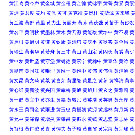
黄江鸣 黄今声 黄金城 黄金程 黄金德 黄锦宇 黄菁 黄景 黄
黄炯 黄君度 黄均 黄侃 黄可 黄克靖 黄昆桂 黄堃源 黄来铎
黄兰波 黄鹂 黄里 黄力生 黄丽芳 黄茅 黄茂强 黄苗子 黄妙
黄名芊 黄明秋 黄墨林 黄木 黄乃源 黄能馥 黄培中 黄丕谟
黄启根 黄启明 黄谦 黄钦康 黄清琪 黄庆平 黄秋实 黄全昌
黄瑞生 黄润华 黄若舟 黄三才 黄山 黄山定 黄闪夜 黄裳 
黄申发 黄世坚 黄守堡 黄树德 黄素宁 黄穗中 黄泰华 黄涛
黄挺南 黄同江 黄唯理 黄惟一 黄维中 黄伟 黄伟强 黄渭渔
黄文昆 黄文琦 黄羲 黄喜荣 黄显隆 黄显之 黄芗 黄祥清 黄
黄心维 黄新波 黄兴国 黄幸梅 黄旭 黄旭川 黄玄之 黄雅莉
黄一健 黄宜中 黄亦生 黄義 黄毅民 黄英浩 黄英男 黄永厚
黄永玉 黄雨金 黄雨进 黄玉忠 黄援朝 黄源 黄远林 黄月新
黄允中 黄泽森 黄增炎 黄肇昌 黄振永 黄镇 黄志坚 黄志林
黄智根 黄钟骏 黄胄 黄铸夫 黄子曦 黄自省 黄宗海 黄宗瑞