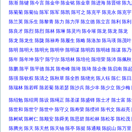
陈渐 陈键 陈今言 陈金华 陈金铭 陈金章 陈进海 陈晋镕 
陈菊菊 陈菊仙 陈军 陈军 陈凯 陈可之 陈克平 陈克永 陈克
陈兰英 陈乐生 陈黎青 陈力 陈力萍 陈立德 陈立言 陈利 陈
陈良才 陈烈 陈烈 陈林 陈琳 陈灵均 陈令璀 陈龙 陈龙 陈
陈龙 陈龙生 陈陇 陈禄寿 陈履生 陈略 陈洛加 陈马瑛 陈茂
陈明 陈明大 陈明光 陈明华 陈明谋 陈明四 陈明雄 陈谋 
陈年 陈年坤 陈宁 陈宁尔 陈培林 陈培伦 陈培荣 陈沛 陈佩
陈鹏 陈平 陈平德 陈其 陈奇峰 陈琦 陈琦 陈企衡 陈启南 
陈强 陈钦权 陈清之 陈秋草 陈全胜 陈绕光 陈人钰 陈仁 陈
陈瑞林 陈若晖 陈若菊 陈若瑟 陈沙兵 陈少丰 陈少立 陈少
陈绍勉 陈绍周 陈设 陈绳正 陈圣谋 陈盛铎 陈士才 陈士富
陈世和 陈世宁 陈世中 陈守义 陈寿荣 陈绶祥 陈书文 陈叔
陈树斌 陈树仁 陈顺安 陈舜羌 陈思碧 陈松林 陈松苓 陈松
陈腾光 陈天 陈天然 陈天铀 陈亭 陈挺 陈通顺 陈皖山 陈万