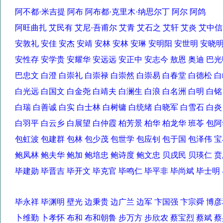
阿不都·米吉提 阿布 阿布都·克里木·纳思尔丁 阿尔 阿鸽
阿旺曲扎 艾民有 艾尼·吾甫尔 艾青 艾石之 艾轩 艾炎 艾中
安敦礼 安佳 安杰 安靖 安林 安林 安琳 安明阳 安世明 安
安性存 安学贵 安耀华 安远远 安正中 安志今 敖恩 奥迪 
巴忠文 白澄 白崇礼 白崇禄 白崇然 白崇易 白春堂 白德松
白光远 白国文 白金尧 白靖夫 白澜生 白浪 白名洲 白明 白
白瑞 白善诚 白实 白士林 白树镛 白统绪 白晓军 白雪石 白
白羽平 白云乡 白展望 白仲霞 柏芳景 柏华 柏龙华 班苓 
包虹波 包建群 包林 包少茂 包世学 包应钊 包于国 包泽伟
鲍凤林 鲍夫华 鲍加 鲍培忠 鲍诗度 鲍文忠 贝戌民 贝瑛仁
毕建勋 毕晋吉 毕开文 毕克官 毕鸣仁 毕平非 毕尚斌 毕士
毕永祥 毕渊明 壁光 边秉贵 边广兰 边军 卞国强 卞宗舜 
卜维勤 卜孝怀 布和 布和朝鲁 步万方 步欣农 蔡宝烈 蔡斌 