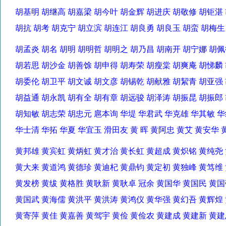
胡基明 胡继高 胡嘉梁 胡今叶 胡金辉 胡进庆 胡敬修 胡钜
胡抗 胡考 胡克宁 胡立滨 胡连江 胡良勇 胡良玉 胡蛮 胡梅
胡孟炎 胡名 胡明 胡明哲 胡明之 胡乃昌 胡南开 胡宁娜 
胡若思 胡沙金 胡善馀 胡申得 胡寿荣 胡瘦棠 胡爽庵 胡悌
胡委伦 胡卫平 胡文诚 胡文彦 胡锡乾 胡献雅 胡絜青 胡亚
胡益通 胡永凯 胡有全 胡有章 胡远骏 胡泽涛 胡振昆 胡振郎
胡知敏 胡志荣 胡忠元 扈本询 华堤 华君武 华克雄 华其敏
华士清 华拓 华夏 华宜玉 滑田友 黄 晖 黄阿忠 黄艾 黄安华
黄邦雄 黄宾虹 黄炳虹 黄才治 黄长虹 黄超成 黄炽铭 黄纯
黄大来 黄道鸿 黄德珍 黄迪杞 黄鼎钧 黄定初 黄独峰 黄笃
黄发榜 黄绂 黄格胜 黄耿新 黄耿卓 冠余 黄国华 黄国民 
黄国武 黄海儒 黄洪平 黄洪涛 黄鸿仪 黄华强 黄幻吾 黄辉
黄寄萍 黄佳 黄嘉善 黄驾宇 黄俭 黄俭农 黄建成 黄建新 