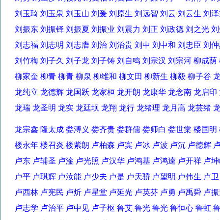
刘玉琦 刘玉泉 刘玉山 刘爰 刘原生 刘远智 刘云 刘云生 
刘振东 刘振铎 刘振夏 刘振业 刘震力 刘正 刘政德 刘之光
刘志福 刘志明 刘志膺 刘治 刘治贵 刘中 刘中和 刘忠臣 
刘竹梅 刘子久 刘子龙 刘子铸 刘自鸣 刘宗汉 刘宗河 柳成
柳家奎 柳青 柳青 柳泉 柳维和 柳文田 柳新生 柳毅 柳子谷
龙纯立 龙德辉 龙国跃 龙家桓 龙开朗 龙康华 龙念南 龙启
龙瑞 龙圣明 龙实 龙廷坝 龙翔 龙行 龙绪理 龙月高 龙芸绪
龙宗鑫 隆太成 娄溥义 娄齐贵 娄群儒 娄师白 娄世棠 楼国
楼永年 楼召炎 楼紫朗 卢柏森 卢宾 卢冰 卢波 卢沉 卢德辉
卢东 卢辅圣 卢淦 卢光照 卢汉华 卢鸿基 卢鸿逵 卢开祥 
卢平 卢琪辉 卢汝能 卢少夫 卢是 卢天骄 卢望明 卢伟生 卢
卢西林 卢宪民 卢炘 卢星堂 卢延光 卢英芬 卢勇 卢禹舜 
卢志学 卢治平 卢中见 卢子枢 鲁艾 鲁光 鲁光 鲁恒心 鲁虹