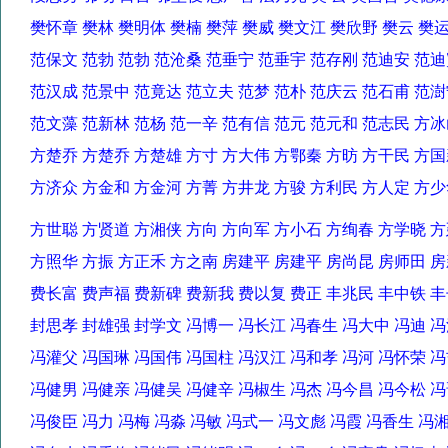
樊怀章 樊林 樊明体 樊楠 樊萍 樊威 樊文江 樊欣野 樊云 
范保文 范勃 范勃 范沧桑 范垂宁 范垂宇 范存刚 范迪安 
范汉成 范景中 范竟达 范立夫 范梦 范朴 范庆云 范石甫 
范文藻 范新林 范杨 范一辛 范有信 范元 范元和 范志民 方
方楚乔 方楚乔 方楚雄 方寸 方大伟 方鄂秦 方昉 方干民 
方济众 方金和 方金河 方菁 方井龙 方骏 方利民 方人定 
方世聪 方贤道 方湘侠 方向 方向军 方小石 方绚春 方学晓
方照华 方振 方正禾 方之南 房建平 房建平 房尚昆 房师田
费长富 费声福 费新碑 费新我 费以复 费正 丰兆民 丰中铁
封思孝 封雄强 封学文 冯博一 冯长江 冯春生 冯大中 冯迪
冯灌父 冯国琳 冯国伟 冯国柱 冯汉江 冯和孝 冯河 冯怀荣
冯健男 冯健亲 冯健吴 冯健辛 冯椒生 冯杰 冯今昌 冯今松
冯俊臣 冯力 冯梅 冯淼 冯敏 冯式一 冯文彪 冯霞 冯香生 