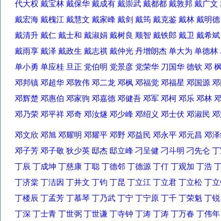
代大权 戴宝林 戴保华 戴成有 戴崇武 戴都都 戴敦邦 戴广
戴宏海 戴槐江 戴慧文 戴家峰 戴剑 戴筠 戴克鉴 戴林 戴明
戴清升 戴仁 戴士和 戴淑娟 戴树良 顺智 戴铁郎 戴卫 戴希
戴雨享 戴泽 戴政生 戴志祺 戴仲光 丹增朗杰 单大为 单德
单小勇 单应桂 旦正 党伯明 党景彦 党荣华 刀国华 德钦 邓
邓邦镇 邓超华 邓敦伟 邓二龙 邓枫 邓福觉 邓福星 邓国源
邓辉楚 邓惠伯 邓家驹 邓嘉德 邓健吾 邓军 邓柯 邓乐 邓林
邓乃荣 邓平祥 邓奇 邓汝燧 邓少峰 邓绍义 邓士伏 邓淑民
邓文欣 邓旭 邓耀明 邓耀平 邓野 邓益民 邓永平 邓元昌 
邓子芳 邓子敬 狄少英 邸杰 邸立峰 刁呈健 刁斗明 刁先仑
丁辰 丁成坤 丁慈康 丁聪 丁德邻 丁德源 丁仃 丁观加 丁浩
丁济棠 丁洁因 丁井文 丁钧 丁昆 丁立江 丁立君 丁立松 丁
丁楼辰 丁孟芳 丁慕琴 丁乃武 丁宁 丁宁原 丁千 丁荣魁 丁
丁深 丁士青 丁世弼 丁世谦 丁寺钟 丁涛 丁涛 丁万春 丁伟