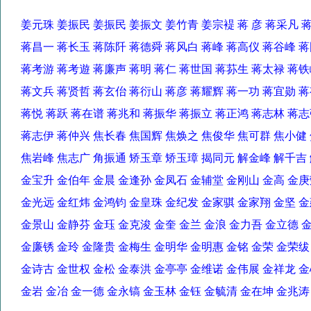
姜元珠 姜振民 姜振民 姜振文 姜竹青 姜宗褆 蒋 彦 蒋采凡
蒋昌一 蒋长玉 蒋陈阡 蒋德舜 蒋风白 蒋峰 蒋高仪 蒋谷峰
蒋考游 蒋考遊 蒋廉声 蒋明 蒋仁 蒋世国 蒋荪生 蒋太禄 蒋
蒋文兵 蒋贤哲 蒋玄佁 蒋衍山 蒋彦 蒋耀辉 蒋一功 蒋宜勋
蒋悦 蒋跃 蒋在谱 蒋兆和 蒋振华 蒋振立 蒋正鸿 蒋志林 
蒋志伊 蒋仲兴 焦长春 焦国辉 焦焕之 焦俊华 焦可群 焦小
焦岩峰 焦志广 角振通 矫玉章 矫玉璋 揭同元 解金峰 解千
金宝升 金伯年 金晨 金逢孙 金凤石 金辅堂 金刚山 金高 
金光远 金红炜 金鸿钧 金皇珠 金纪发 金家骐 金家翔 金坚
金景山 金静芬 金珏 金克浚 金奎 金兰 金浪 金力吾 金立德
金廉锈 金玲 金隆贵 金梅生 金明华 金明惠 金铭 金荣 金荣
金诗古 金世权 金松 金泰洪 金亭亭 金维诺 金伟展 金祥龙
金岩 金冶 金一德 金永镐 金玉林 金钰 金毓清 金在坤 金兆