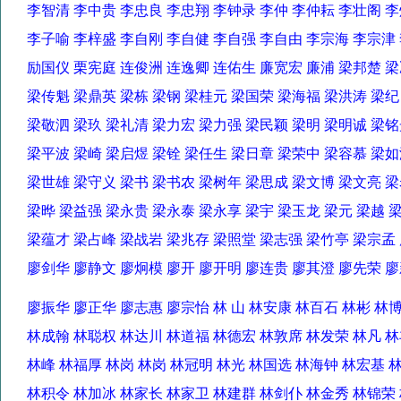
李智清 李中贵 李忠良 李忠翔 李钟录 李仲 李仲耘 李壮阁
李子喻 李梓盛 李自刚 李自健 李自强 李自由 李宗海 李宗
励国仪 栗宪庭 连俊洲 连逸卿 连佑生 廉宽宏 廉浦 梁邦楚
梁传魁 梁鼎英 梁栋 梁钢 梁桂元 梁国荣 梁海福 梁洪涛 梁
梁敬泗 梁玖 梁礼清 梁力宏 梁力强 梁民颖 梁明 梁明诚 
梁平波 梁崎 梁启煜 梁铨 梁任生 梁日章 梁荣中 梁容慕 
梁世雄 梁守义 梁书 梁书农 梁树年 梁思成 梁文博 梁文亮 
梁晔 梁益强 梁永贵 梁永泰 梁永享 梁宇 梁玉龙 梁元 梁越
梁蕴才 梁占峰 梁战岩 梁兆存 梁照堂 梁志强 梁竹亭 梁宗
廖剑华 廖静文 廖炯模 廖开 廖开明 廖连贵 廖其澄 廖先荣
廖振华 廖正华 廖志惠 廖宗怡 林 山 林安康 林百石 林彬 
林成翰 林聪权 林达川 林道福 林德宏 林敦席 林发荣 林凡
林峰 林福厚 林岗 林岗 林冠明 林光 林国选 林海钟 林宏基
林积令 林加冰 林家长 林家卫 林建群 林剑仆 林金秀 林锦