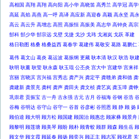
高相国 高翔 高翔 高向阳 高小华 高晓笛 高秀兰 高学冠 
高延 高焰 高燕 高一呼 高译 高应新 高迎春 高颖 高永坚 
高云 高云升 高增志 高照 高振恒 高振美 高志华 高钟炎 
郜科 郜少华 郜宗远 戈壁 戈捷 戈沙 戈玮 戈湘岚 戈跃 革
格日勒图 格桑 格桑益西 葛春学 葛建伟 葛敬安 葛路 葛鹏
葛伟 葛文山 葛炎 葛运波 葛振纲 更藏 耿本清 耿汉 耿浩 
耿明 耿薰 耿莹 耿永森 耿玉琨 公丕炎 宫大中 宫建华 宫来
宫丽 宫晓滨 宫兴福 宫秀志 龚产兴 龚定平 龚赣弟 龚和德
龚建新 龚景充 龚柯 龚声 龚田夫 龚文桢 龚艺岚 龚玉璋 
巩崇君 贡振宝 古一舟 古永强 古元 古月 谷福海 谷钢 谷浩
谷梅 谷明达 谷守山 谷守一 谷首 谷彦彬 谷照恩 顾 静 顾 
顾伯逵 顾大明 顾方松 顾国建 顾国治 顾惠忠 顾家彝 顾景
顾黎明 顾莲塘 顾美琴 顾盼 顾朴 顾青蛟 顾群 顾森 顾生岳
顾文华 顾文霞 顾延春 顾扬 顾奕兴 顾正主 顾志军 顾祝君