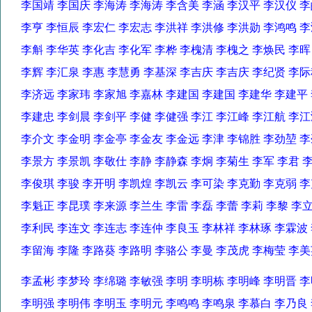
李国靖 李国庆 李海涛 李海涛 李含美 李涵 李汉平 李汉仪
李亨 李恒辰 李宏仁 李宏志 李洪祥 李洪修 李洪勋 李鸿鸣
李斛 李华英 李化吉 李化军 李桦 李槐清 李槐之 李焕民 李
李辉 李汇泉 李惠 李慧勇 李基深 李吉庆 李吉庆 李纪贤 
李济远 李家玮 李家旭 李嘉林 李建国 李建国 李建华 李建
李建忠 李剑晨 李剑平 李健 李健强 李江 李江峰 李江航 李
李介文 李金明 李金亭 李金友 李金远 李津 李锦胜 李劲堃
李景方 李景凯 李敬仕 李静 李静森 李炯 李菊生 李军 李君
李俊琪 李骏 李开明 李凯煌 李凯云 李可染 李克勤 李克弱
李魁正 李昆璞 李来源 李兰生 李雷 李磊 李蕾 李莉 李黎 
李利民 李连文 李连志 李连仲 李良玉 李林祥 李林琢 李霖
李留海 李隆 李路葵 李路明 李骆公 李曼 李茂虎 李梅莹 李
李孟彬 李梦玲 李绵璐 李敏强 李明 李明栋 李明峰 李明晋
李明强 李明伟 李明玉 李明元 李鸣鸣 李鸣泉 李慕白 李乃