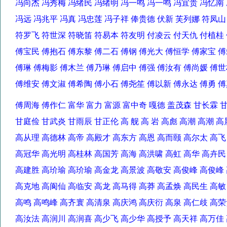
冯向杰 冯秀梅 冯绪民 冯绪明 冯一鸣 冯一鸣 冯宜贵 冯忆
冯远 冯兆平 冯真 冯忠莲 冯子祥 俸贵德 伏新 芙列娜 符凤
符罗飞 符世深 符晓笛 符易本 符友明 付凌云 付天仇 付植桂
傅宝民 傅抱石 傅东黎 傅二石 傅钢 傅光大 傅恒学 傅家宝
傅琳 傅梅影 傅木兰 傅乃琳 傅启中 傅强 傅汝有 傅尚媛 
傅维安 傅文淑 傅希陶 傅小石 傅尧笙 傅以新 傅永达 傅勇
傅周海 傅作仁 富华 富力 富源 富中奇 嘎德 盖茂森 甘长霖
甘庭俭 甘武炎 甘雨辰 甘正伦 高 舰 高 岩 高彪 高潮 高潮
高从理 高德林 高帝 高殿才 高东方 高恩 高而颐 高尔太 高
高冠华 高光明 高桂林 高国芳 高海 高洪啸 高虹 高华 高卉
高建胜 高玠瑜 高玠瑜 高金龙 高景波 高敬安 高俊峰 高俊
高克地 高阆仙 高临安 高龙 高马得 高莽 高孟焕 高民生 高
高鸣 高鸣峰 高齐寰 高清泉 高庆鸿 高庆衍 高泉 高仁歧 
高汝法 高润川 高润喜 高少飞 高少华 高授予 高天祥 高万