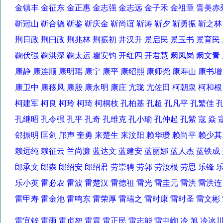
金镇丰 金征东 金正惠 金志强 金志远 金子禾 金祖章 晋美
靳冠山 靳合德 靳鉴 靳庆金 靳尚谊 靳涛 靳夕 靳勇振 靳之
荆日政 荆曰政 荆兆林 荆振初 井汉升 景启民 景玉书 景育
鞠伏强 鞠洪深 鞠太运 瞿安钧 开红四 开君慧 阚凤岗 阚文
康静 康连顺 康明瑶 康宁 康平 康绍熙 康师尧 康寿山 康书
康卫中 康移风 康殷 康永明 康庄 亢珑 亢佐田 柯朝泉 柯和
柯建军 柯良 柯玲 柯琦 柯桐枝 孔柏基 孔超 孔凡平 孔繁佳
孔继昭 孔令强 孔平 孔奇 孔维克 孔小瑜 孔仲起 孔紫 寇 
郐振明 匡剑 邝声 奎勇 来楚生 来汶阳 赖华瓒 赖尚平 赖少
赖远纯 赖征云 兰尚濂 蓝达文 蓝建安 蓝丽娜 蓝人杰 蓝铁
郎承文 郎森 郎绍安 郎绍君 劳崇聘 劳郭 劳汝根 劳思 乐锋
乐小英 雷必农 雷波 雷楚汉 雷德祖 雷光 雷圭元 雷洪 雷洪
雷甲寿 雷金池 雷鸣东 雷荣厚 雷瑞之 雷时康 雷时圣 雷文
雷宜锌 雷雨 雷贞恕 雷震 雷正民 雷志能 雷中峋 冷 旭 冷