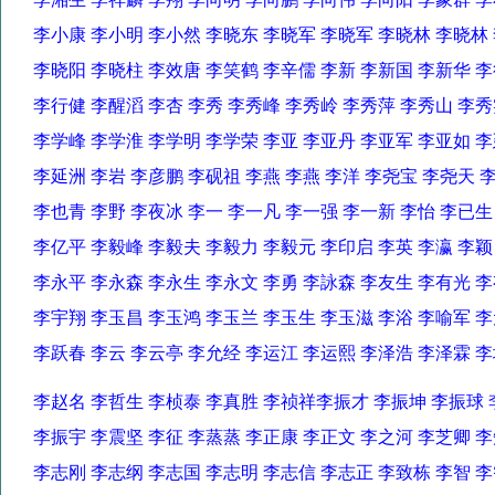
李小康 李小明 李小然 李晓东 李晓军 李晓军 李晓林 李晓
李晓阳 李晓柱 李效唐 李笑鹤 李辛儒 李新 李新国 李新华
李行健 李醒滔 李杏 李秀 李秀峰 李秀岭 李秀萍 李秀山 
李学峰 李学淮 李学明 李学荣 李亚 李亚丹 李亚军 李亚如
李延洲 李岩 李彦鹏 李砚祖 李燕 李燕 李洋 李尧宝 李尧天
李也青 李野 李夜冰 李一 李一凡 李一强 李一新 李怡 李已
李亿平 李毅峰 李毅夫 李毅力 李毅元 李印启 李英 李瀛 李
李永平 李永森 李永生 李永文 李勇 李詠森 李友生 李有光
李宇翔 李玉昌 李玉鸿 李玉兰 李玉生 李玉滋 李浴 李喻军
李跃春 李云 李云亭 李允经 李运江 李运熙 李泽浩 李泽霖
李赵名 李哲生 李桢泰 李真胜 李祯祥李振才 李振坤 李振球
李振宇 李震坚 李征 李蒸蒸 李正康 李正文 李之河 李芝卿
李志刚 李志纲 李志国 李志明 李志信 李志正 李致栋 李智