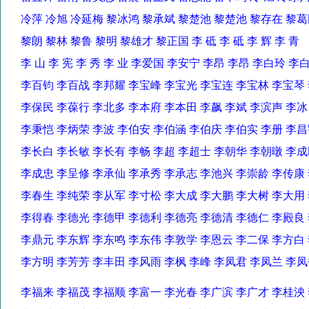
冷萍 冷旭 冷延梅 黎冰鸿 黎承斌 黎楚池 黎楚池 黎存在 
黎朗 黎林 黎鲁 黎明 黎雄才 黎正国 李 砥 李 砥 李 辉 李 
李 山 李 宪 李 秀 李 业 李爱国 李安宁 李昂 李昂 李白玲 
李百钧 李百战 李邦耀 李宝峰 李宝光 李宝连 李宝林 李宝
李保民 李葆行 李北多 李本府 李本田 李飙 李斌 李滨声 李
李秉恺 李炳荣 李波 李伯安 李伯涵 李伯庆 李伯实 李册 
李长白 李长敏 李长有 李畅 李超 李超士 李朝华 李朝暾 
李成忠 李呈修 李承仙 李承秀 李承志 李池兴 李崇龄 李传
李春生 李纯荣 李从军 李寸松 李大成 李大鹏 李大树 李大
李得春 李德光 李德甲 李德利 李德亮 李德清 李德仁 李殿
李鼎元 李东辉 李东鸣 李东伟 李敦学 李恩云 李二保 李方
李方明 李芳芳 李丰田 李风雨 李枫 李峰 李凤君 李凤兰 
李福来 李福茂 李福顺 李富一 李光春 李广滨 李广才 李桂