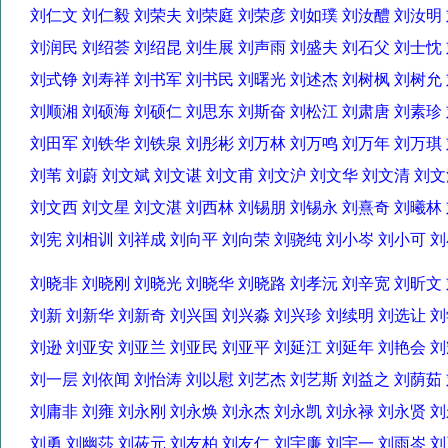
刘仁文 刘仁毅 刘荣夫 刘荣庭 刘荣彦 刘如璞 刘汝醴 刘汝
刘润民 刘绍荟 刘绍昆 刘生展 刘声雨 刘盛夫 刘石父 刘士
刘式铮 刘寿祥 刘书军 刘书民 刘曙光 刘述杰 刘树枫 刘树
刘顺湘 刘硕海 刘硕仁 刘思东 刘斯奋 刘松江 刘肃唐 刘素
刘田军 刘铁华 刘铁泉 刘彤彬 刘万林 刘万鸣 刘万年 刘万
刘苇 刘蔚 刘文斌 刘文谌 刘文甫 刘文沪 刘文华 刘文清 
刘文西 刘文星 刘文湛 刘西林 刘锡朋 刘锡永 刘熹奇 刘曦
刘宪 刘相训 刘祥成 刘向平 刘向荣 刘骁纯 刘小岑 刘小可
刘晓非 刘晓刚 刘晓光 刘晓华 刘晓路 刘孝沅 刘辛宽 刘昕
刘新 刘新华 刘新奇 刘兴国 刘兴淼 刘兴珍 刘续明 刘选让
刘逊 刘亚安 刘亚兰 刘亚民 刘亚平 刘延江 刘延年 刘艳会
刘一层 刘依闻 刘怡涛 刘以慰 刘艺杰 刘艺斯 刘益之 刘荫
刘庸非 刘雍 刘永刚 刘永焕 刘永杰 刘永凯 刘永禄 刘永贤
刘勇 刘幽莎 刘莜元 刘友柏 刘友仁 刘宇廉 刘宇一 刘雨岑