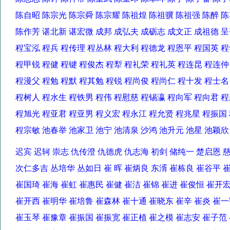
陈自昭 陈宗光 陈宗舜 陈宗耀 陈祖煌 陈祖骥 陈祖强 陈醉
陈作芳 谌北新 谌宏微 成邦 成弘夫 成砺志 成文正 成祖德
程宝泓 程兵 程传理 程丛林 程大利 程德龙 程恩平 程国英
程甲锐 程健 程键 程俊杰 程犁 程礼荣 程礼英 程连昆 程连
程漫父 程勉 程默 程其勉 程锐 程尚俊 程尚仁 程十发 程士
程树人 程水生 程铁男 程伟 程慰慈 程锡瀛 程向军 程向君
程旭光 程亚君 程亚男 程义宏 程永江 程允贤 程兆星 程振
程宗敏 池春举 池家卫 池宁 池清泉 沙鸿 池升元 池星 池颖
迟宾 迟轲 崇志 仇传澄 仇德虎 仇志海 初剑 储纯一 楚启恩
次仁多吉 丛培华 丛如日 崔 晖 崔炳良 东湑 崔栋良 崔谷平
崔国琦 崔海 崔虹 崔惠民 崔健 崔洁 崔锦 崔进 崔俊恒 崔
崔开西 崔明华 崔培鲁 崔森林 崔十通 崔晓东 崔辛 崔炎 崔
崔玉琴 崔豫章 崔振国 崔振宽 崔正植 崔之模 崔志安 崔子