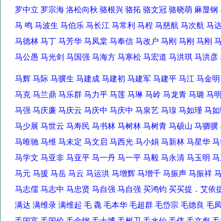
罗中立 罗宗海 洛松向秋 骆根兴 骆拓 骆文冠 骆晓萌 麻显钢 
马 鸣 马波生 马伯乐 马长江 马常利 马程 马慈航 马次航 
马德林 马丁 马芳华 马凤棠 马奉信 马改户 马刚 马刚 马刚
马公愚 马光剑 马国强 马海方 马寒松 马宏道 马洪琪 马洪彦
马辉 马际 马骥生 马建成 马建初 马建军 马建平 马江 马金
马克 马兰鼎 马乐群 马力平 马莲 马琳 马岭 马龙青 马璐 
马强 马庆廉 马庆云 马庆中 马庆中 马泉艺 马瑔 马如瑾 
马少展 马世云 马寿民 马书林 马树林 马树青 马硕山 马驷
马唯驰 马维 马未定 马文启 马西光 马小娟 马新林 马星华
马学文 马亚非 马亚平 马一丹 马一平 马毅 马永清 马玉明
马元 马援 马岳 马云 马运洪 马增辉 马增千 马振声 马振祥
马志儒 马志中 马忠贤 马自强 马自强 买鸿钧 买买提．艾依
满达 满维录 满维起 毛 毳 毛本华 毛超群 毛岱宗 毛德良 
毛国富 毛国伦 毛金钢 毛士博 毛树卫 毛水仙 毛伟 毛文彪