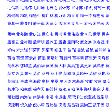
毛信科 毛逸伟 毛用坤 毛云之 冒怀苏 冒怀苏 梅 凯 梅纯一
梅健鹰 梅凯 梅墨生 梅启林 梅万金 梅肖青 梅一芹 梅忠智
蒙希平 蒙显刚 蒙子军 孟德安 孟德润 孟凡玉 孟光 孟光涛
孟鸣 孟慕颐 孟庆江 孟庆湘 孟书明 孟伟哉 孟喜元 孟夏 
孟宪云 孟祥顺 孟新明 孟养玉 孟庸 孟雨秋 糜文焕 米春茂
米纳 米永强 弭菊田 弭菊田 眠生子 苗 瑞 苗波 苗波 苗浡
苗地 苗罡 苗景昌 苗墨 苗培如 苗新田 苗再新 苗重安 闵辉
闵学林 缪印堂 莫伯华 莫测 莫大林 莫高翔 莫更原 莫鸿勋
莫立唐 莫麓云 莫名 莫朴 莫士光 莫树滋 莫晓松 莫雄 莫也
莫宗江 牟成 牟海霞 牟桓 牟桑 牟运道 木基新 牧歌 牧歌 
慕凌飞 穆家麒 穆孝天 穆益林 穆永瑞 穆仲芹 那狄 那启明
耐勒图 南海岩 南洪申 南溪 南运生 尼玛泽仁 倪宝诚 倪常
倪建明 倪久龄 倪小莉 倪贻德 倪震 聂昌硕 聂崇正 聂干因