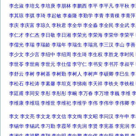
李念淑 李培戈 李培庚 李朋林 李鹏西 李平 李平凡 李平秋
李其琼 李骐 李琦 李起敏 李秦隆 李勤学 李青 李青稞 李青
李庆 李庆富 李琼久 李秋君 李全华 李全淼 李全民 李全武
李仁才 李仁杰 李日敬 李日湘 李荣光 李荣海 李荣华 李荣
李儒光 李瑞 李瑞龄 李瑞年 李瑞生 李瑞兆 李三汉 李山 李
李少文 李少言 李绍中 李绍周 李生琦 李生权 李胜龙 李时
李世苓 李世南 李世元 李仕儒 李守仁 李书安 李书芹 李叔
李舒云 李树 李树基 李树勤 李树人 李树声 李硕卿 李巳生
李松石 李松涛 李素馨 李坦克 李悌南 李天祥 李铁夫 李铁
李廷甫 李同安 李彤 李彤彤 李畹 李万春 李万增 李巍 李维
李维康 李维琨 李维世 李维祀 李维学 李伟 李伟华 李伟卿
李文 李文亮 李文龙 李文信 李文绚 李文昭 李问汉 李午申
李锡华 李锡武 李习勤 李霞琴 李先润 李贤 李宪基 李宪润
李湘生 李祥麟 李翔 李向明 李向鹏 李向伟 李向阳 李象群