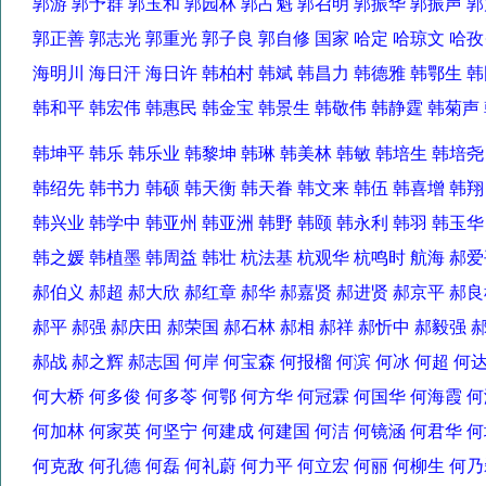
郭游 郭予群 郭玉和 郭园林 郭占魁 郭召明 郭振华 郭振声
郭正善 郭志光 郭重光 郭子良 郭自修 国家 哈定 哈琼文 哈
海明川 海日汗 海日许 韩柏村 韩斌 韩昌力 韩德雅 韩鄂生
韩和平 韩宏伟 韩惠民 韩金宝 韩景生 韩敬伟 韩静霆 韩菊
韩坤平 韩乐 韩乐业 韩黎坤 韩琳 韩美林 韩敏 韩培生 韩培
韩绍先 韩书力 韩硕 韩天衡 韩天眷 韩文来 韩伍 韩喜增 韩
韩兴业 韩学中 韩亚州 韩亚洲 韩野 韩颐 韩永利 韩羽 韩玉
韩之媛 韩植墨 韩周益 韩壮 杭法基 杭观华 杭鸣时 航海 
郝伯义 郝超 郝大欣 郝红章 郝华 郝嘉贤 郝进贤 郝京平 
郝平 郝强 郝庆田 郝荣国 郝石林 郝相 郝祥 郝忻中 郝毅强
郝战 郝之辉 郝志国 何岸 何宝森 何报榴 何滨 何冰 何超 
何大桥 何多俊 何多苓 何鄂 何方华 何冠霖 何国华 何海霞
何加林 何家英 何坚宁 何建成 何建国 何洁 何镜涵 何君华
何克敌 何孔德 何磊 何礼蔚 何力平 何立宏 何丽 何柳生 