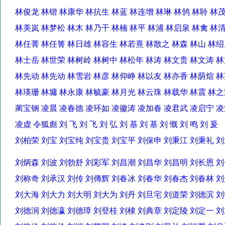
林俊龙 林锴 林康华 林抗生 林蓝 林连增 林琳 林鸰 林聆 
林美岚 林梦松 林木 林乃干 林楠 林平 林浦 林启泉 林禽 
林任菁 林任箐 林日雄 林容生 林若熹 林散之 林森 林山 
林士岳 林世荣 林树岭 林树中 林松年 林涛 林文贵 林文涛
林先动 林先动 林雪岩 林彦 林仰峥 林以友 林亦香 林荫煊
林瑛珊 林墉 林永康 林毓豪 林月光 林云珠 林载华 林震 
蔺宝钢 凌晨 凌春德 凌环如 凌徽涛 凌加春 凌君武 凌启宁
凌虚 令狐彪 刘 飞 刘 飞 刘 弘 刘 基 刘 基 刘 慨 刘 鸣 刘 
刘柏荣 刘宝 刘宝纯 刘宝贵 刘宝平 刘保申 刘秉江 刘秉礼
刘炳森 刘波 刘勃舒 刘彩军 刘昌潮 刘昌华 刘昌明 刘长恩
刘称奇 刘承汉 刘传 刘傳辉 刘春冰 刘春华 刘春杰 刘春林
刘大海 刘大力 刘大明 刘大为 刘丹 刘旦宅 刘道荣 刘德滨
刘德润 刘德瀛 刘德璋 刘登桂 刘棣 刘典章 刘定陵 刘定一