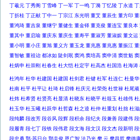
丁羲元 丁秀阁 丁雪峰 丁一军 丁一鸣 丁漪 丁忆陵 丁永道
丁折桂 丁正献 丁中一 丁宗江 东光明 董艾 董辰生 董方印
董鸿琦 董吉泉 董继宁 董健生 董金铎 董克俊 董连宝 董良
董其中 董启瑜 董庆东 董庆生 董寿平 董淑芳 董淑嫔 董文
董小明 董小庄 董旭 董义方 董玉龙 董兆惠 董兆惠 董振江
董智敏 董祖诒 都冰如 陡剑珉 窦鸿 窦培高 窦申清 窦世魁
杜炳申 杜崇刚 杜春生 杜大恺 杜定宇 杜高杰 杜国浩 杜海
杜鸿年 杜华 杜建国 杜建国 杜剑君 杜键 杜军 杜连仁 杜曼
杜南 杜平 杜平让 杜琦 杜启锋 杜庆元 杜荣尧 杜世禄 杜尾
杜炜 杜希贤 杜贤亮 杜显清 杜晓东 杜晓平 杜筱玉 杜雄伟
杜玉华 杜玉曦 杜跃华 杜哲森 杜之逵 杜仲 杜重划 杜拙 
段纯麟 段改芳 段谷风 段辉 段积余 段纪夫 段兼善 段建伟 
段履青 段七丁 段铁 段伟君 段文海 段文汉 段文杰 段新明
段忠勇 鄂·苏日台 鄂圭俊 恩广智 法乃光 樊 云 樊昌哲 樊