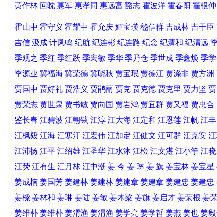
黄作林 回眈 惠军 惠孝同 惠远富 豁志 霍波洋 霍春阳 霍根
霍山中 霍守义 霍耀中 霍允庆 姬宝瑛 嵇信群 吉成林 吉干
吉信 汲成 计凤鸣 纪航 纪连彬 纪连路 纪念 纪清和 纪清远
季观之 季红 季红跃 季宏敏 季华 季乃仓 季世成 季鑫焕 季
季源业 冀福海 冀荣德 冀晓秋 贾宝珉 贾德江 贾涤非 贾方
贾国中 贾好礼 贾浩义 贾鹃丽 贾克 贾克德 贾克里 贾力坚
贾荣志 贾世泉 贾书敏 贾向国 贾岩鸿 贾宜群 贾又福 贾忠
鉴长春 江碧波 江朝铉 江淳 江大海 江定和 江恩莲 江帆 江
江枫毅 江海 江寒汀 江宏伟 江加定 江健文 江可群 江克安
江沛扬 江平 江绍雄 江圣华 江水沐 江松 江文湛 江小竽 
江荧 江有生 江月林 江中潮 姜 今 姜 琳 姜 旗 姜宝林 姜宝
姜成楠 姜国芳 姜建林 姜建林 姜建章 姜建章 姜建忠 姜建
姜樑 姜林和 姜琳 姜陆 姜敏 姜木梁 姜旗 姜启才 姜荣根 
姜维朴 姜维朴 姜渭渔 姜渭渔 姜学亮 姜学哲 姜燕 姜也 