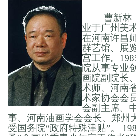
曹新林 
业于广州美
在河南许昌
群艺馆、展
宫工作。
198
院从事专业
画院副院长
术师、河南
术家协会会
会副主席、
事、河南油画学会会长、郑州
受国务院“政府特殊津贴”。
19