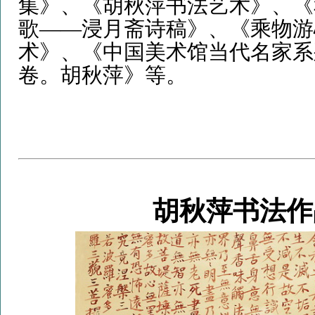
集》、《胡秋萍书法艺术》、《
歌——浸月斋诗稿》、《乘物游
术》、《中国美术馆当代名家系
卷。胡秋萍》等。
胡秋萍书法作