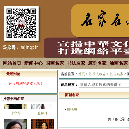
马国强
焦全才
网站首页
新闻中心
国画名家
书法名家
篆刻名家
油画名家
最近浏览
张良
韩雄平
当前位置：
首页
>
艺术人物志
>
艺坛名家
>
还没有您的浏览记录！
信息搜索：
面塑名家
推荐书画名家
校艳坡
宋华平
张剑锋
共
1
条记录 首