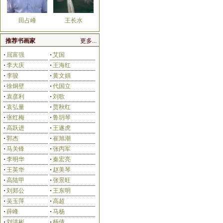
田占峰
王长水
推荐书画家
更多...
·
屈富强
·
艾国
·
李大庆
·
王海红
·
李骏
·
黄文娟
·
徐炯壁
·
代国立
刘艳会
齐宏伟
·
袁彦利
·
刘歌
·
袁弘量
·
贾秋红
·
张红梅
·
鲁玥琴
·
高跃进
·
王遂虎
·
郭杰
·
崔旭潮
·
马关锋
·
张丙军
杨合法
孙永茂
·
李明华
·
秦宏亮
·
王英华
·
赵美琴
·
高陆甲
·
张景旺
·
刘郑公
·
王东明
·
吴玉萍
·
高超
·
薛峰
·
马杨
·
刘洪彬
·
杨倩