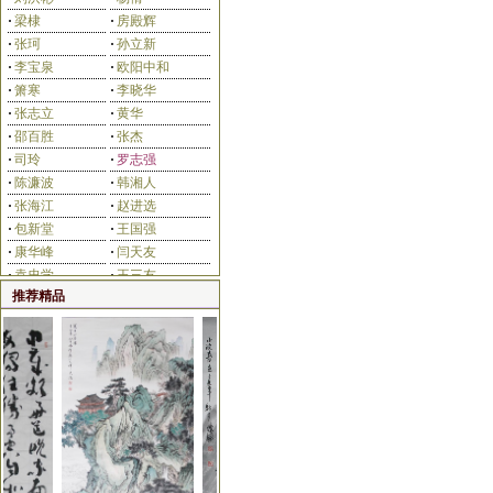
白立献
付素杰
·
梁棣
·
房殿辉
·
张珂
·
孙立新
·
李宝泉
·
欧阳中和
·
箫寒
·
李晓华
·
张志立
·
黄华
·
邵百胜
·
张杰
宁学法
庄叶欣
·
司玲
·
罗志强
·
陈濂波
·
韩湘人
·
张海江
·
赵进选
·
包新堂
·
王国强
·
康华峰
·
闫天友
·
袁忠学
·
王三友
推荐精品
·
宋野岩
·
芦屹
王世英
刘洪海
滑彦领
耿歧超