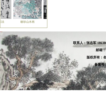
友书法
杨珍山水画
陈枫 牡丹画
贾宝萍牡丹画
张允汉
杨宏伟
联系人：张
志军 18638
邮箱：
李强
曾国荣
版权所有：名
备案号：
房巍
陈濂波