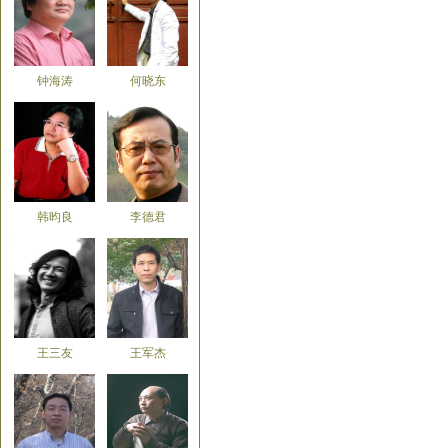
钟海涛
何晓东
韩昀良
李德君
王三友
王军杰