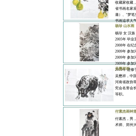
收藏家收藏
省书画名家扇
邀）、“梦笔
书画追求大
杨珍 山水画
滑彦领
耿歧超
杨珍 女 汉
2005年 
2008年 
2009年 
2009年 
2009年 
吴懋祥画
2010年 进
张允汉
杨宏伟
吴懋祥，中
河南省政协
究会名誉会
等职。
付素杰画钟
李强
曾国荣
付素杰，男
术师、郑州