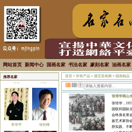
马国强
焦全才
网站首页
新闻中心
国画名家
书法名家
篆刻名家
油画名家
首页
>
所有产品
>
德宝堂画廊
>
国画精品
推荐名家
张良
韩雄平
张培华画山
张培华，1
国联邦国际
会终身名誉
族艺术家协
宋华平
张剑锋
胆实践、不