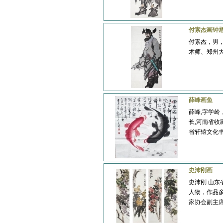
付素杰画钟
房巍
陈濂波
付素杰，男
术师、郑州
薛峰画鱼
薛峰,字学岭
范怀珍
乔枕石
长,河南省收
省轩辕文化
史沛刚画
史沛刚 山东
默林
邢玉强
人物，作品
家协会副主