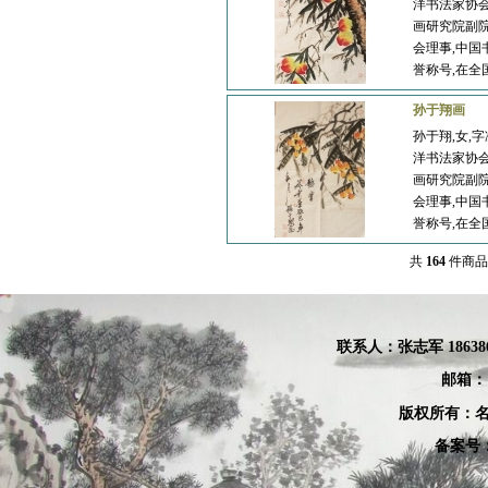
洋书法家协会
画研究院副院
孟建超
李琳
会理事,中国
誉称号,在全
孙于翔画
孙于翔,女,
洋书法家协会
画研究院副院
会理事,中国
白金尧
马国强
誉称号,在全
共
164
件商
联系人：张
志军 18638
焦全才
张良
邮箱：
版权所有：名
备案号：