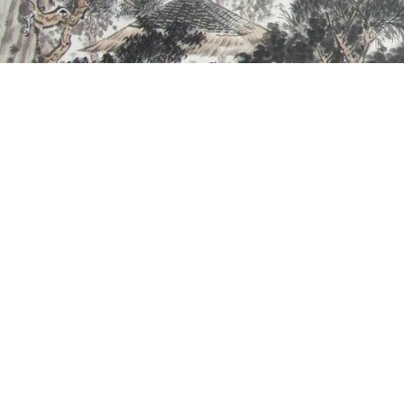
韩雄平
宋华平
张剑锋
钟海涛
何晓东
韩昀良