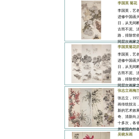
李国英 菊花
李国英，艺
进修中国函
李尚昱
李振
日，从无间
古而不泥、
路，排除世
同层次画家
李国英菊花
李国英，艺
进修中国函
高克勤
张勇
日，从无间
古而不泥、
路，排除世
同层次画家
张志立画梅
张志立，1
画传统技法
沈宁波
张伟革
新的艺术效
奇、清新向
十多次，各
并被国内外
吴晓东画