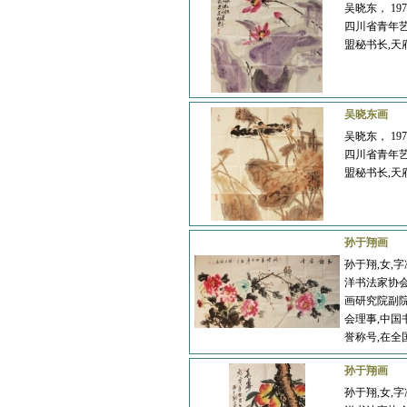
吴晓东， 1
四川省青年
盟秘书长,天
张毅敏
丁万春
吴晓东画
吴晓东， 1
四川省青年
盟秘书长,天
李峰
王鸿玉
孙于翔画
孙于翔,女,
洋书法家协会
画研究院副院
杨光
张海江
会理事,中国
誉称号,在全
孙于翔画
孙于翔,女,