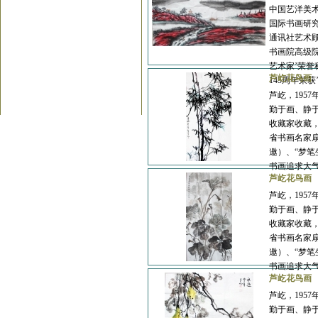
中国艺洋美术
国际书画研
通讯社艺术顾
书画院高级院
艺术家’荣誉
白立献
付素杰
芦屹花鸟画
145周年荣
芦屹，19
勤于画、静
收藏家收藏
省书画名家扇
邀）、“梦笔
书画追求大
宁学法
庄叶欣
芦屹花鸟画
芦屹，19
勤于画、静
收藏家收藏
省书画名家扇
邀）、“梦笔
书画追求大
芦屹花鸟画
王世英
刘洪海
芦屹，19
勤于画、静