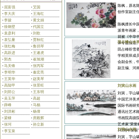
陈枫，原名
·
屈富强
·
艾国
创作室副主
·
李大庆
·
王海红
·
李骏
·
黄文娟
陈枫擅长中
·
徐炯壁
·
代国立
派青年画家
·
袁彦利
·
刘歌
田占峰
王长水
就被《中华
·
袁弘量
·
贾秋红
田占峰山水
体专题报道
·
张红梅
·
鲁玥琴
田占峰听雪
·
高跃进
·
王遂虎
学精英班成
·
郭杰
·
崔旭潮
会副会长，
·
马关锋
·
张丙军
副主编、河
·
李明华
·
秦宏亮
·
王英华
·
赵美琴
刘艳会
齐宏伟
·
高陆甲
·
张景旺
刘寅山水画
·
刘郑公
·
王东明
刘寅，字山
·
吴玉萍
·
高超
中国艺洋美术
·
薛峰
·
马杨
国际书画研
·
刘洪彬
·
杨倩
通讯社艺术顾
·
梁棣
·
房殿辉
书画院高级院
艺术家’荣誉
·
张珂
·
孙立新
杨合法
孙永茂
刘寅山水画
145周年荣
·
李宝泉
刘寅，字山