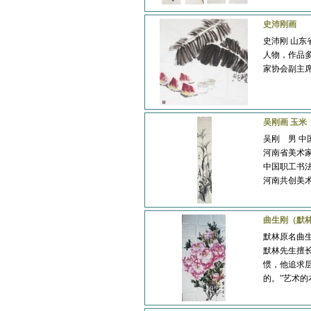
史沛刚画
史沛刚 山东
吴宝贵
李琳
人物，作品
家协会副主
吴刚画 玉米
吴刚 男 中
贾发军
王清健
河南省美术
中国职工书
河南共创美
曲生刚（默
默林原名曲生
默林先生擅
陈濂波
郭建明
惯，他追求
的。”艺术的