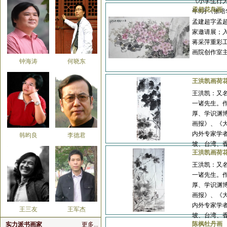
《小学生行为
孟超花鸟画
年9月《张
孟建超字孟
家邀请展；
蒋采萍重彩
画院创作室
钟海涛
何晓东
王洪凯画荷
王洪凯：又
一诸先生。
厚、学识渊
画报》、《
内外专家学
韩昀良
李德君
坡、台湾、
王洪凯画荷
王洪凯：又
一诸先生。
厚、学识渊
画报》、《
内外专家学
王三友
王军杰
坡、台湾、
陈枫牡丹画
实力派书画家
更多...