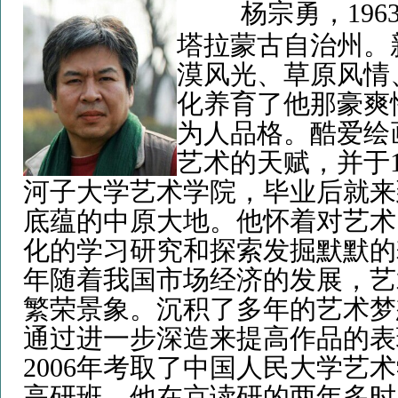
杨宗勇，19
塔拉蒙古自治州。
漠风光、草原风情
化养育了他那豪爽
为人品格。酷爱绘
艺术的天赋，并于1
河子大学艺术学院，毕业后就来
底蕴的中原大地。他怀着对艺术
化的学习研究和探索发掘默默的耕
年随着我国市场经济的发展，艺
繁荣景象。沉积了多年的艺术梦
通过进一步深造来提高作品的表
2006年考取了中国人民大学艺
高研班。他在京读研的两年多时