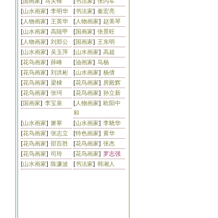
[
国画家
]
马关锋
[
书法家
]
张丙军
[
山水画家
]
李明华
[
书法家
]
秦宏亮
[
人物画家
]
王英华
[
人物画家
]
赵美琴
[
山水画家
]
高陆甲
[
国画家
]
张景旺
张勇
沈宁波
张伟革
[
人物画家
]
刘郑公
[
国画家
]
王东明
[
山水画家
]
吴玉萍
[
山水画家
]
高超
[
花鸟画家
]
薛峰
[
油画家
]
马杨
[
花鸟画家
]
刘洪彬
[
山水画家
]
杨倩
[
花鸟画家
]
梁棣
[
花鸟画家
]
房殿辉
[
花鸟画家
]
张珂
[
花鸟画家
]
孙立新
张毅敏
丁万春
李峰
[
国画家
]
李宝泉
[
人物画家
]
欧阳中
和
[
山水画家
]
箫寒
[
山水画家
]
李晓华
[
花鸟画家
]
张志立
[
特色画家
]
黄华
[
花鸟画家
]
邵百胜
[
花鸟画家
]
张杰
王鸿玉
杨光
张海江
[
花鸟画家
]
司玲
[
花鸟画家
]
罗志强
[
山水画家
]
陈濂波
[
书法家
]
韩湘人
孟建超
李琳
白金尧