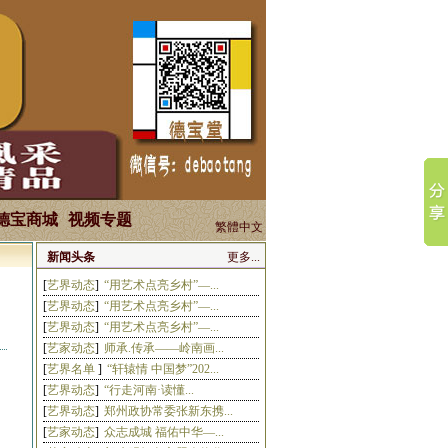
马国强
焦全才
张良
德宝商城
视频专题
韩雄平
宋华平
张剑锋
繁體中文
新闻头条
更多...
[
艺界动态
]
“用艺术点亮乡村”—...
[
艺界动态
]
“用艺术点亮乡村”—...
[
艺界动态
]
“用艺术点亮乡村”—...
钟海涛
何晓东
韩昀良
[
艺家动态
]
师承.传承——岭南画...
[
艺界名单
]
“轩辕情 中国梦”202...
[
艺界动态
]
“行走河南·读懂...
[
艺界动态
]
郑州政协常委张新东携...
[
艺家动态
]
众志成城 福佑中华—...