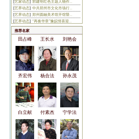
[
艺家动态
]
郭建明红色主题人物作...
李德君
王三友
王军杰
[
艺界动态
]
中共郑州市文化市场行...
[
艺界动态
]
郑州圆融美术馆开馆暨...
[
艺界动态
]
“再奏华章”豫皖情喜迎...
[
艺界动态
]
河南省会美术家＂深入...
推荐名家
[
书画新闻
]
中原水墨七人行书画展...
田占峰
王长水
刘艳会
[
艺家动态
]
张敬德的写经缘
[
艺家动态
]
刘泽艺术百城巡回展—...
[
艺界动态
]
【采风活动】”相约春...
[
艺界动态
]
“山河壮美 ，丹青放...
[
艺界动态
]
“向人民汇报——省会...
[
艺家动态
]
“逍遥御风——王业东...
齐宏伟
杨合法
孙永茂
白立献
付素杰
宁学法