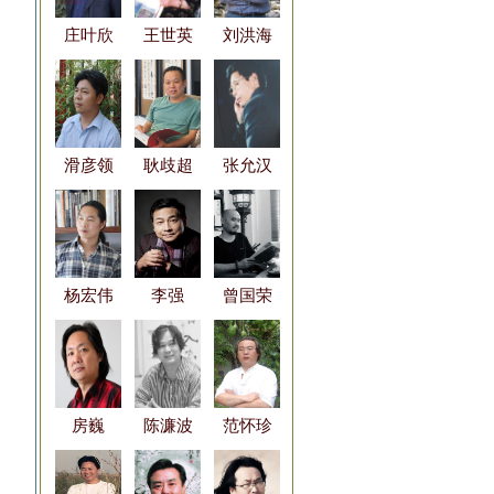
庄叶欣
王世英
刘洪海
滑彦领
耿歧超
张允汉
杨宏伟
李强
曾国荣
房巍
陈濂波
范怀珍