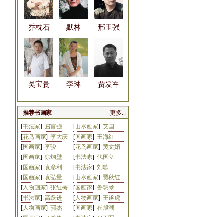
乔枕石
默林
邢玉强
吴宝贵
李琳
贾发军
推荐书画家
更多...
[
书法家
]
屈富强
[
山水画家
]
艾国
[
花鸟画家
]
李大庆
[
国画家
]
王海红
王清健
陈濂波
郭建明
[
国画家
]
李骏
[
花鸟画家
]
黄文娟
[
国画家
]
徐炯壁
[
书法家
]
代国立
[
国画家
]
袁彦利
[
书法家
]
刘歌
[
国画家
]
袁弘量
[
山水画家
]
贾秋红
[
人物画家
]
张红梅
[
国画家
]
鲁玥琴
[
书法家
]
高跃进
[
人物画家
]
王遂虎
李尚昱
李振
高克勤
[
人物画家
]
郭杰
[
国画家
]
崔旭潮