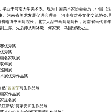
郑州，毕业于河南大学美术系。现为中国美术家协会会员，中国书法
事。河南省美术发展促进会理事，河南省对外文化交流协会理
南省翰博书画院院长，北京大品书画院副院长，河南省当代青年
副主席。先后师从谢冰毅、何家安、马国强诸先生。
品大赛优秀奖
品展优秀奖
山水画名家联展
五届双年展
名家巡回展
画艺术展优秀作品奖
自然”
曾国荣
写生作品展
作室画家作品展
派画家提名展
“长江新貌”何家安师生作品展
部艺术中心举办的“何家安师生作品展”