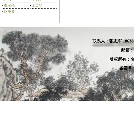
·
秦宏亮
·
王英华
·
赵美琴
白立献
付素杰
联系人：张
志军 18638
邮箱：
版权所有：名
备案号：
宁学法
庄叶欣
王世英
刘洪海