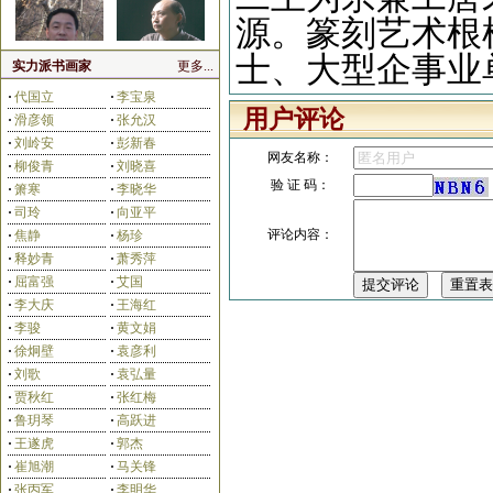
源。篆刻艺术根
士、大型企事业
实力派书画家
更多...
·
代国立
·
李宝泉
用户评论
·
滑彦领
·
张允汉
田占峰
王长水
·
刘岭安
·
彭新春
网友名称：
·
柳俊青
·
刘晓喜
验 证 码：
·
箫寒
·
李晓华
·
司玲
·
向亚平
评论内容：
·
焦静
·
杨珍
·
释妙青
·
萧秀萍
·
屈富强
·
艾国
刘艳会
齐宏伟
·
李大庆
·
王海红
·
李骏
·
黄文娟
·
徐炯壁
·
袁彦利
·
刘歌
·
袁弘量
·
贾秋红
·
张红梅
·
鲁玥琴
·
高跃进
·
王遂虎
·
郭杰
杨合法
孙永茂
·
崔旭潮
·
马关锋
·
张丙军
·
李明华