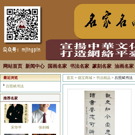
马国强
焦全才
网站首页
新闻中心
国画名家
书法名家
篆刻名家
油画名家
最近浏览
首页
>
德宝商城
>
书法精品
> 吕照斌书法
张良
韩雄平
吕照斌书法
推荐名家
宋华平
张剑锋