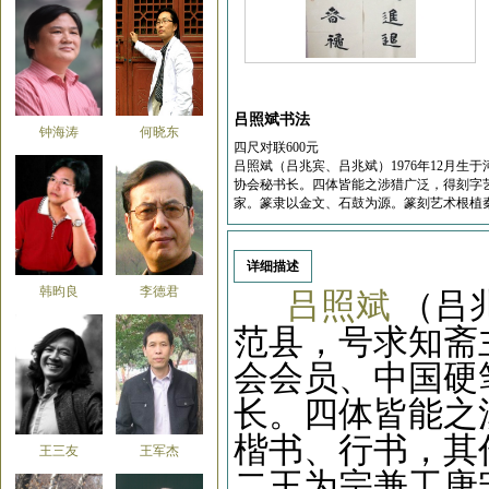
吕照斌书法
钟海涛
何晓东
四尺对联600元
吕照斌（吕兆宾、吕兆斌）1976年12月
协会秘书长。四体皆能之涉猎广泛，得刻字
家。篆隶以金文、石鼓为源。篆刻艺术根植
详细描述
韩昀良
李德君
吕照斌
（吕兆
范县，号求知斋
会会员、中国硬
长。四体皆能之
楷书、行书，其
王三友
王军杰
二王为宗兼工唐