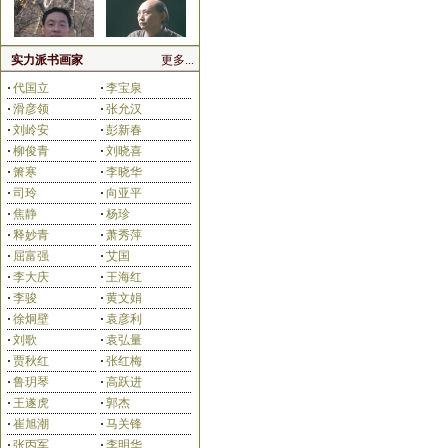
实力派书画家
更多...
·
代国立
·
李宝泉
·
滑彦领
·
张允汉
田占峰
王长水
·
刘岭安
·
彭新春
·
柳俊青
·
刘晓喜
·
箫寒
·
李晓华
·
司玲
·
向亚平
·
焦静
·
杨珍
·
释妙青
·
萧秀萍
·
屈富强
·
艾国
刘艳会
齐宏伟
·
李大庆
·
王海红
·
李骏
·
黄文娟
·
徐炯壁
·
袁彦利
·
刘歌
·
袁弘量
·
贾秋红
·
张红梅
·
鲁玥琴
·
高跃进
·
王遂虎
·
郭杰
杨合法
孙永茂
·
崔旭潮
·
马关锋
·
张丙军
·
李明华