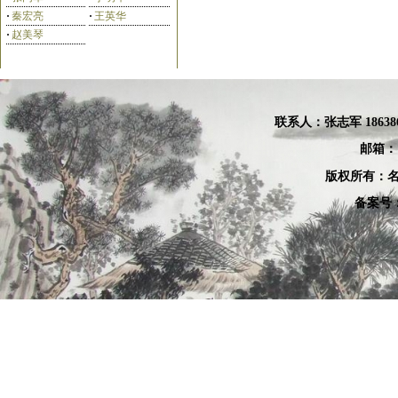
·
秦宏亮
·
王英华
·
赵美琴
白立献
付素杰
联系人：张
志军 18638
邮箱：
版权所有：名
备案号：
宁学法
庄叶欣
王世英
刘洪海