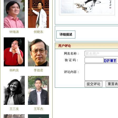
钟海涛
何晓东
详细描述
用户评论
网友名称：
验 证 码：
韩昀良
李德君
评论内容：
王三友
王军杰