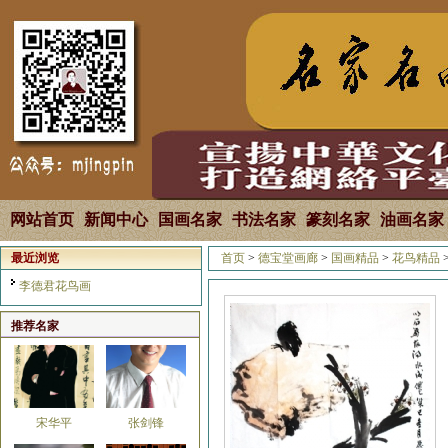
马国强
焦全才
网站首页
新闻中心
国画名家
书法名家
篆刻名家
油画名家
最近浏览
首页
>
德宝堂画廊
>
国画精品
>
花鸟精品
张良
韩雄平
李德君花鸟画
推荐名家
宋华平
张剑锋