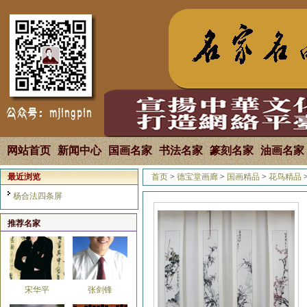
马国强
焦全才
网站首页
新闻中心
国画名家
书法名家
篆刻名家
油画名家
最近浏览
首页
>
德宝堂画廊
>
国画精品
>
花鸟精品
张良
韩雄平
杨合法四条屏
推荐名家
宋华平
张剑锋