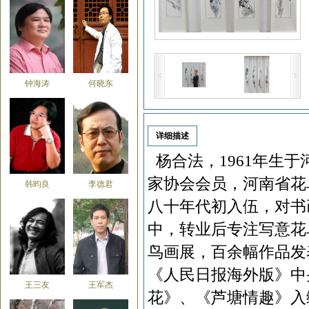
钟海涛
何晓东
详细描述
杨合法，1961年生
家协会会员，河南省花
韩昀良
李德君
八十年代初入伍，对书
中，转业后专注写意花
鸟画展，百余幅作品发
《人民日报海外版》中
王三友
王军杰
花》、《芦塘情趣》入