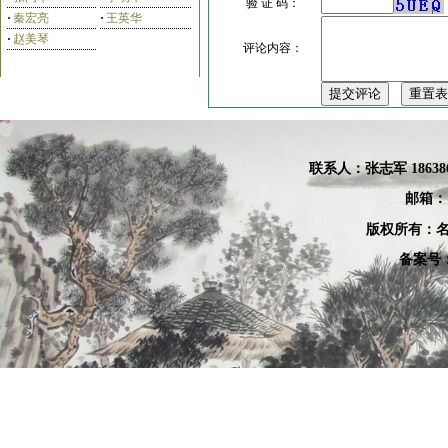
验 证 码：
·
秦宏亮
·
王英华
·
赵美琴
评论内容：
白立献
付素杰
联系人：张
志军 18638
邮箱：
版权所有：名
宁学法
庄叶欣
备案号：
王世英
刘洪海