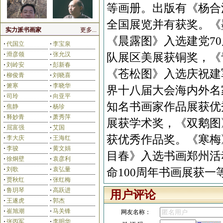
等画册。出版有《杨合
全国展览并有获奖。《
实力派书画家
更多...
《晨露图》入选建党7
·
代国立
·
李宝泉
·
滑彦领
·
张允汉
队展区美展获铜奖，《
田占峰
王长水
·
刘岭安
·
彭新春
《苍松图》入选庆祝建
·
柳俊青
·
刘晓喜
·
箫寒
·
李晓华
界十八届大会海内外名
·
司玲
·
向亚平
知名书画家作品展获优
·
焦静
·
杨珍
·
释妙青
·
萧秀萍
展获学术奖，《双鹅图
·
屈富强
·
艾国
刘艳会
齐宏伟
获优秀作品奖。《寒梅
·
李大庆
·
王海红
·
李骏
·
黄文娟
目春》入选书画郑州活
·
徐炯壁
·
袁彦利
·
刘歌
·
袁弘量
命100周年书画展获一
·
贾秋红
·
张红梅
·
鲁玥琴
·
高跃进
用户评论
·
王遂虎
·
郭杰
杨合法
孙永茂
·
崔旭潮
·
马关锋
网友名称：
·
张丙军
·
李明华