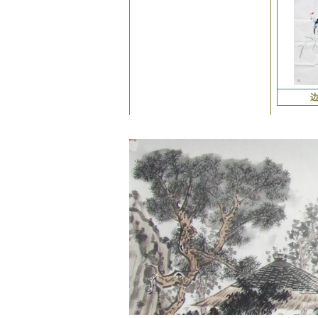
白立献
付素杰
宁学法
庄叶欣
王世英
刘洪海