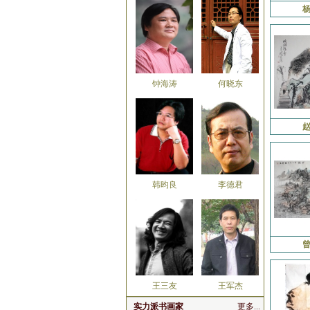
钟海涛
何晓东
韩昀良
李德君
王三友
王军杰
实力派书画家
更多...