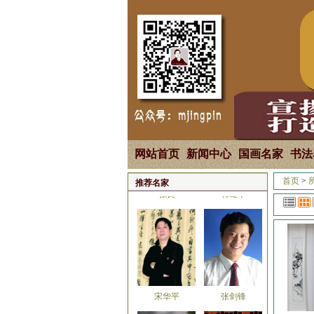
马国强
焦全才
网站首页
新闻中心
国画名家
书法
首页
>
推荐名家
张良
韩雄平
宋华平
张剑锋