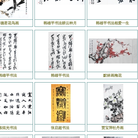
李德君花鸟画
韩雄平书法耕云种月
韩雄平书法相爱一生
韩雄平书法
韩雄平书法
默林画梅花
陈炫光书法
张启超书法
贾宝萍牡丹画