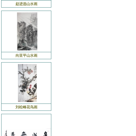
赵进选山水画
向亚平山水画
刘松峰花鸟画