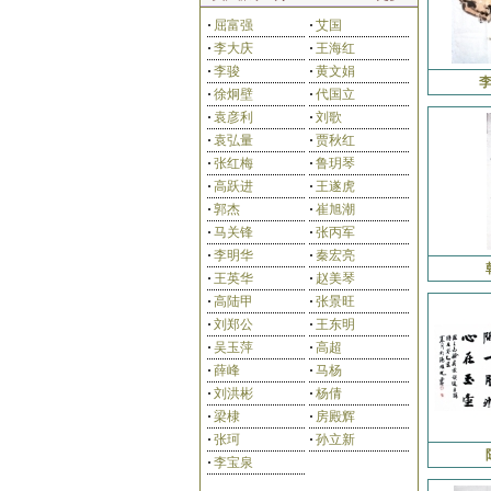
·
屈富强
·
艾国
·
李大庆
·
王海红
·
李骏
·
黄文娟
·
徐炯壁
·
代国立
·
袁彦利
·
刘歌
田占峰
王长水
·
袁弘量
·
贾秋红
·
张红梅
·
鲁玥琴
·
高跃进
·
王遂虎
·
郭杰
·
崔旭潮
·
马关锋
·
张丙军
·
李明华
·
秦宏亮
·
王英华
·
赵美琴
刘艳会
齐宏伟
·
高陆甲
·
张景旺
·
刘郑公
·
王东明
·
吴玉萍
·
高超
·
薛峰
·
马杨
·
刘洪彬
·
杨倩
·
梁棣
·
房殿辉
·
张珂
·
孙立新
杨合法
孙永茂
·
李宝泉