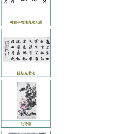
韩雄平书法真水无香
陈炫光书法
刘玲画