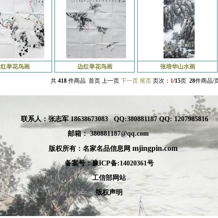
边红举花鸟画
边红举花鸟画
张培华山水画
共
418
件商品 首页 上一页
下一页
尾页
页次：
1
/15
页
28
件商品/
联系人：张
志军 18638673083
QQ:380881187 QQ: 1207985816
邮箱：
380881187@qq.com
mjingpin.com
版权所有：名家名品信息网
备案号：豫ICP备:
14020361号
工信部网站
版权声明